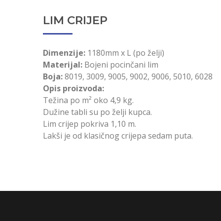
LIM CRIJEP
Dimenzije:
1180mm x L (po želji)
Materijal:
Bojeni pocinčani lim
Boja:
8019, 3009, 9005, 9002, 9006, 5010, 6028
Opis proizvoda:
Težina po m² oko 4,9 kg.
Dužine tabli su po želji kupca.
Lim crijep pokriva 1,10 m.
Lakši je od klasičnog crijepa sedam puta.