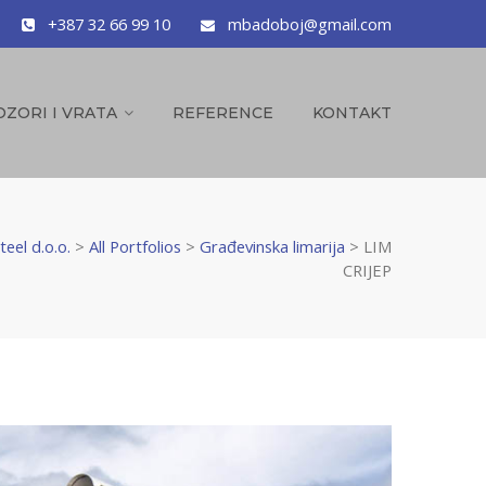
+387 32 66 99 10
mbadoboj@gmail.com
OZORI I VRATA
REFERENCE
KONTAKT
eel d.o.o.
>
All Portfolios
>
Građevinska limarija
>
LIM
CRIJEP