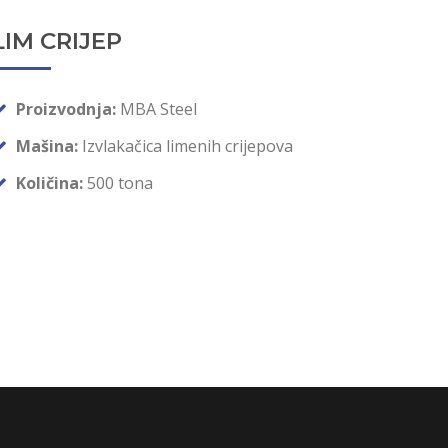
LIM CRIJEP
Proizvodnja:
MBA Steel
Mašina:
Izvlakačica limenih crijepova
Količina:
500 tona