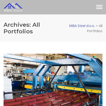
Archives:
All
MBA Steel d.o.o.
>
All
Portfolios
Portfolios