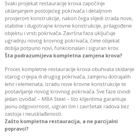
Svaki projekat restauracije krova započinje
uklanjanjem postojećeg pokrivača i detaljnom
provjerom konstrukcije, nakon čega slijedi izrada nove,
stabilne i dugotrajne krovne konstrukcije, prilagođene
objektu i vrsti pokrivača. Završna faza uključuje
ugradnju novog krovnog pokrivača, čime objekat
dobija potpuno novi, funkcionalan i siguran krov.
Šta podrazumijeva kompletna zamjena krova?
Proces kompletne restauracije krova obuhvata skidanje
starog crijepa ili drugog pokrivača, zamjenu dotrajalih
letvi i elemenata, izradu nove krovne konstrukcije te
postavljanje novog krovnog pokrivača. Sve faze izvodi
jedan izvođač – MBA Steel – što klijentima garantuje
jasnu odgovornost, uigran tim i završetak radova bez
zastoja i neusklađenosti.
Zašto kompletna restauracija, a ne parcijalni
popravci?