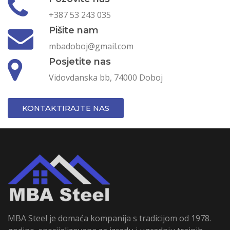
+387 53 243 035
Pišite nam
mbadoboj@gmail.com
Posjetite nas
Vidovdanska bb, 74000 Doboj
KONTAKTIRAJTE NAS
MBA Steel je domaća kompanija s tradicijom od 1978.