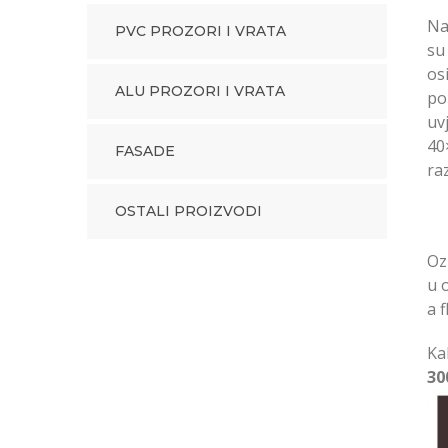
Na
PVC PROZORI I VRATA
su
os
ALU PROZORI I VRATA
po
uv
40
FASADE
raz
OSTALI PROIZVODI
Oz
u 
a 
Ka
30