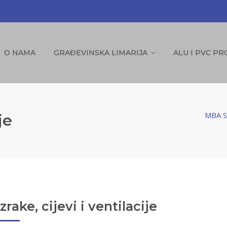
O NAMA
GRAĐEVINSKA LIMARIJA
ALU I PVC PR
MBA St
je
zrake, cijevi i ventilacije