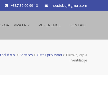
+387 32 66 99 10
mbadoboj@gmail.com
OZORI I VRATA
REFERENCE
KONTAKT
eel d.o.o.
>
Services
>
Ostali proizvodi
>
Ozrake, cijevi
i ventilacije