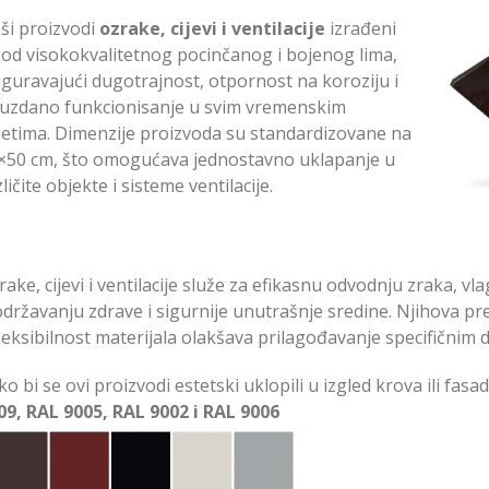
ši proizvodi
ozrake, cijevi i ventilacije
izrađeni
 od visokokvalitetnog pocinčanog i bojenog lima,
iguravajući dugotrajnost, otpornost na koroziju i
uzdano funkcionisanje u svim vremenskim
jetima. Dimenzije proizvoda su standardizovane na
×50 cm, što omogućava jednostavno uklapanje u
ličite objekte i sisteme ventilacije.
rake, cijevi i ventilacije služe za efikasnu odvodnju zraka, v
održavanju zdrave i sigurnije unutrašnje sredine. Njihova 
fleksibilnost materijala olakšava prilagođavanje specifičnim
ko bi se ovi proizvodi estetski uklopili u izgled krova ili fas
09, RAL 9005, RAL 9002 i RAL 9006