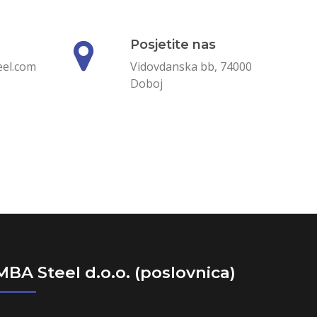
Posjetite nas
el.com
Vidovdanska bb, 74000
Doboj
MBA Steel d.o.o. (poslovnica)